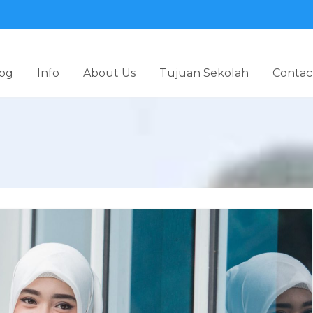
og
Info
About Us
Tujuan Sekolah
Contac